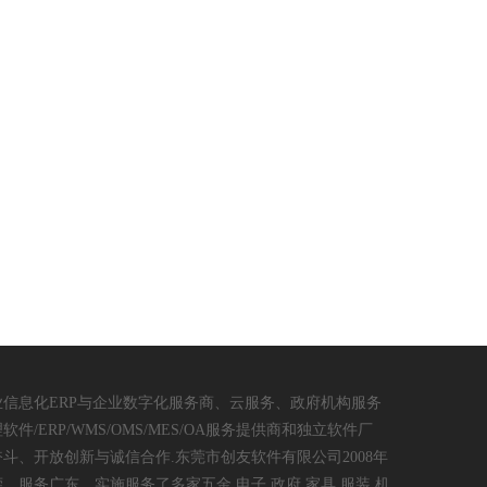
企业信息化ERP与企业数字化服务商、云服务、政府机构服务
/ERP/WMS/OMS/MES/OA服务提供商和独立软件厂
斗、开放创新与诚信合作.东莞市创友软件有限公司2008年
，服务广东。实施服务了多家五金.电子.政府 家具.服装.机