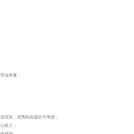
公司业务量；
专业优先，优秀的应届生可考虑；
身心投入；
合作精神