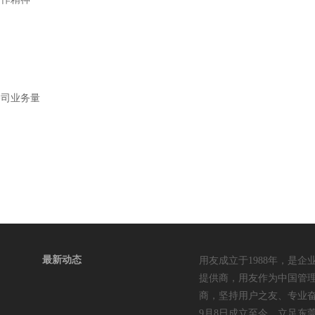
公司业务量
最新动态
用友成立于1988年，是
提供商，用友作为中国管理软件
商，坚持用户之友、专业奋
9月8日成立至今，立足东莞