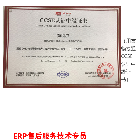
（用友
畅捷通
CCSE
认证中
级证
书）
ERP
售后服务技术专员