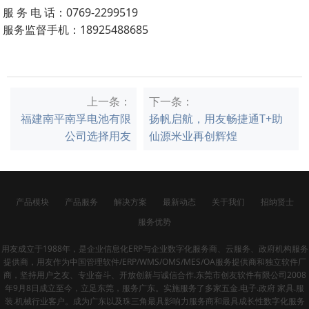
服 务 电 话：0769-2299519
服务监督手机：18925488685
上一条：
下一条：
福建南平南孚电池有限
扬帆启航，用友畅捷通T+助
公司选择用友
仙源米业再创辉煌
产品模块
产品服务
解决方案
最新动态
关于我们
招纳贤士
服务优势
用友成立于1988年，是企业信息化ERP与企业数字化服务商、云服务、政府机构服务
提供商，用友作为中国管理软件/ERP/WMS/OMS/MES/OA服务提供商和独立软件厂
商，坚持用户之友、专业奋斗、开放创新与诚信合作.东莞市创友软件有限公司2008
年9月8日成立至今，立足东莞，服务广东。实施服务了多家五金.电子.政府 家具.服
装.机械行业客户。成为广东以及珠三角最具影响力服务商和最具成长性数字化服务